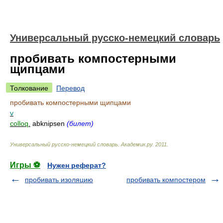
Универсальный русско-немецкий словарь
пробивать компостерными
щипцами
Толкование
Перевод
пробивать компостерными щипцами
v
colloq.
abknipsen
(билет)
Универсальный русско-немецкий словарь
.
Академик.ру
.
2011
.
Игры ⚽
Нужен реферат?
пробивать изоляцию
пробивать компостером